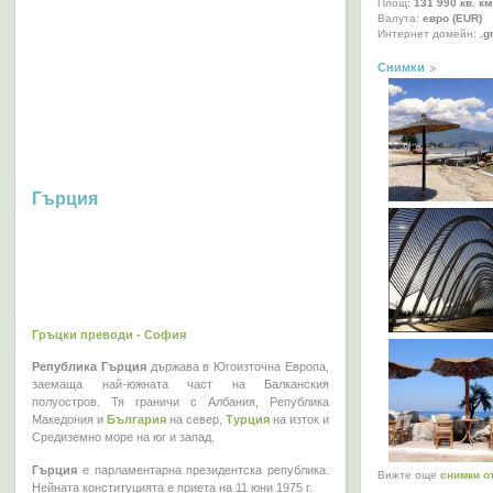
Площ:
131 990 кв. км
Валута:
евро (EUR)
Интернет домейн:
.g
Снимки
Гърция
Гръцки преводи - София
Република Гърция
държава в Югоизточна Европа,
заемаща най-южната част на Балканския
полуостров. Тя граничи с Албания, Република
Македония и
България
на север,
Турция
на изток и
Средиземно море на юг и запад.
Гърция
е парламентарна президентска република.
Вижте още
снимки о
Нейната конституцията е приета на 11 юни 1975 г.