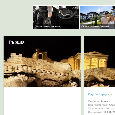
Гърция
Още за Гърция
Столица:
Атина
Най-голям град:
Атин
Официален език:
гръ
Население:
11 216 7