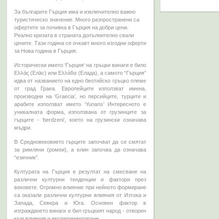
За българите Гърция има и изключително важно
туристическо значение. Много разпространени са
офертите за почивка в Гърция на добри цени.
Реално кризата в страната допълнително свали
цените. Тази година се очкавт много изгодни оферти
за Нова година в Гърция.
Исторически името ‘Гърция‘ на гръцки винаги е било
Ελλάς (Ела̀с) или Ελλάδα (Елада), а самото “Гърция”
идва от названието на едно беотийско гръцко племе
от град Граеа. Европейците използват имена,
производни на ‘Graecia’, но персийците, турците и
арабите използват името ‘Yunans’ Интересното е
уникалната форма, използвана от грузинците за
гърците - ‘berdzeni’, което на грузински означава
мъдри.
В Средновековието гърците започват да се смятат
за
римляни
(ромеи), а
елин
започва да означава
“езичник”.
Културата на Гърция е резултат на смесване на
различни културни тенденции и фактори през
вековете. Огромно влияние при нейното формиране
са оказали различни културни влияния от Изтока и
Запада, Севера и Юга. Основен фактор в
изграждането винаги е бил гръцкият народ - отворен
към влияния и експериментиране.